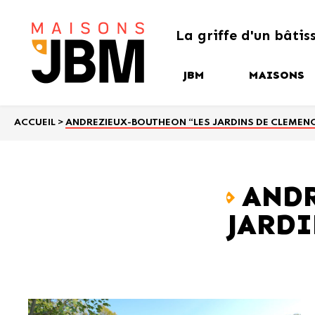
La griffe
d'un bâtis
JBM
MAISONS
Nos garanties et
Notre collec
engagements
ACCUEIL
>
ANDREZIEUX-BOUTHEON “LES JARDINS DE CLEMEN
Nos créatio
Notre savoir-faire
Les étapes de votre
ANDR
projet de construction
JARDI