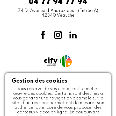
04 77 94 77 94
74 D, Avenue d'Andrézieux
- (Entrée A)
42340 Veauche
Gestion des cookies
Sous réserve de vos choix, ce site met en
œuvre des cookies. Certains sont destinés à
vous garantir une navigation optimale sur le
site, d’autres nous permettent de mesurer son
Politique de protection des données
audience, ou encore de vous proposer des
Mentions légales
Crédits
Plan du site
contenus vidéos en ligne. En poursuivant