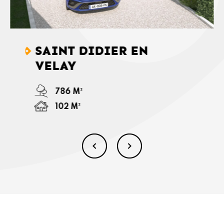
SAINT DIDIER EN
VELAY
786 M²
102 M²