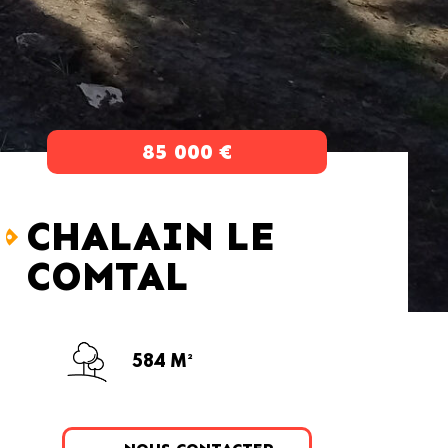
85 000 €
CHALAIN LE
COMTAL
584 M²