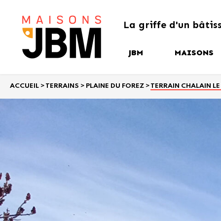
La griffe
d'un bâtis
JBM
MAISONS
Nos garanties et
Notre collec
engagements
ACCUEIL
>
TERRAINS
>
PLAINE DU FOREZ
>
TERRAIN CHALAIN LE
Nos créatio
Notre savoir-faire
Les étapes de votre
projet de construction