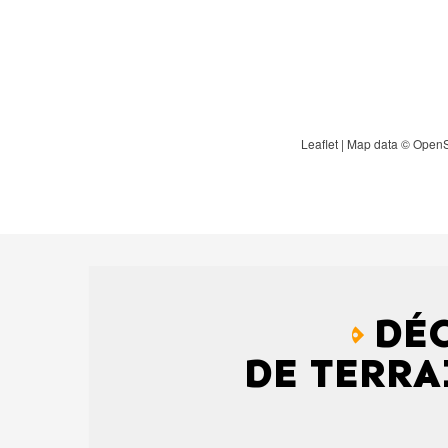
Leaflet
| Map data ©
OpenS
DÉ
DE TERRA