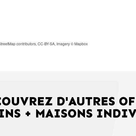
treetMap
contributors,
CC-BY-SA
, Imagery ©
Mapbox
COUVREZ D'AUTRES OF
INS + MAISONS INDI