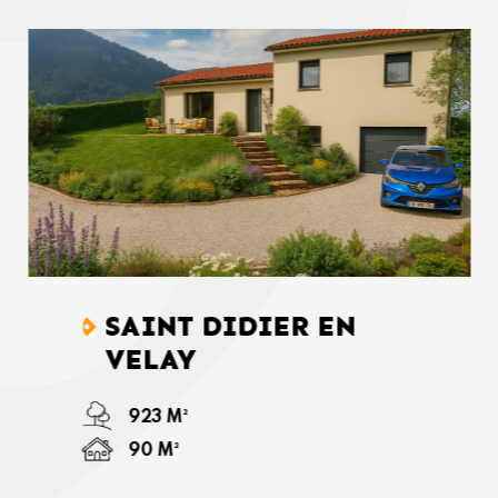
SAINT DIDIER EN
VELAY
923 M²
90 M²