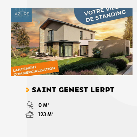
SAINT GENEST LERPT
0 M²
123 M²