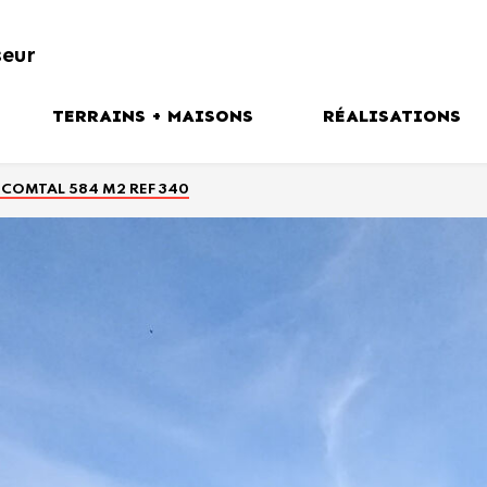
seur
TERRAINS + MAISONS
RÉALISATIONS
tion
Plaine du Forez
 COMTAL 584 M2 REF 340
ns
Couronne Stéphanoise
Vallée du Gier
Vallée de l’Ondaine
Haute Loire
VOIR TOUTES NOS OFFRES