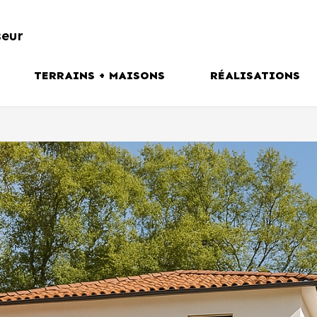
seur
TERRAINS + MAISONS
RÉALISATIONS
tion
Plaine du Forez
ns
Couronne Stéphanoise
Vallée du Gier
Vallée de l’Ondaine
Haute Loire
VOIR TOUTES NOS OFFRES