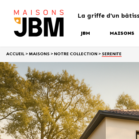
La griffe
d'un bâtis
JBM
MAISONS
Nos garanties et
Notre collec
engagements
ACCUEIL
>
MAISONS
>
NOTRE COLLECTION
>
SERENITE
Nos créatio
Notre savoir-faire
Les étapes de votre
projet de construction