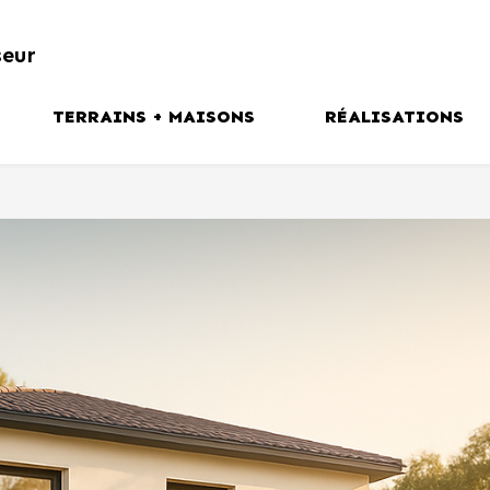
seur
TERRAINS + MAISONS
RÉALISATIONS
tion
Plaine du Forez
ns
Couronne Stéphanoise
Vallée du Gier
Vallée de l’Ondaine
Haute Loire
VOIR TOUTES NOS OFFRES