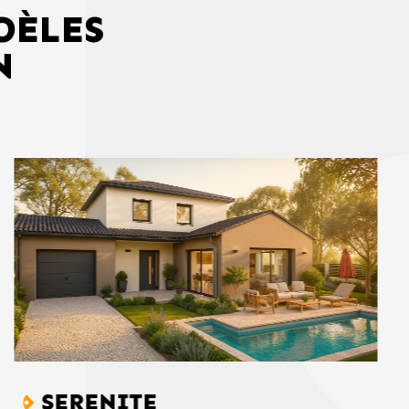
DÈLES
N
SERENITE