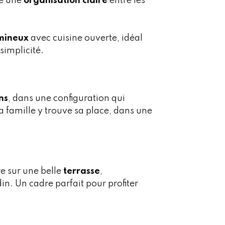
re une
organisation claire
entre les
umineux
avec cuisine ouverte, idéal
simplicité.
ns
, dans une configuration qui
 famille y trouve sa place, dans une
re sur une belle
terrasse
,
in. Un cadre parfait pour profiter