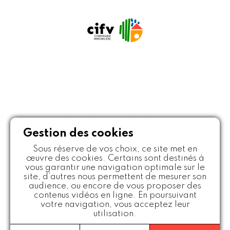
Politique de protection des données
Mentions légales
Crédits
Plan du site
Gestion des cookies
Sous réserve de vos choix, ce site met en
© JBM Maisons Individuelles
œuvre des cookies. Certains sont destinés à
Créateur et constructeur de maisons individuelles Loire et
vous garantir une navigation optimale sur le
Haute-Loire - Tous droits réservés
site, d’autres nous permettent de mesurer son
audience, ou encore de vous proposer des
contenus vidéos en ligne. En poursuivant
votre navigation, vous acceptez leur
utilisation.