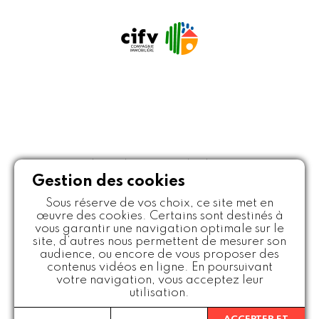
Politique de protection des données
Mentions légales
Crédits
Plan du site
Gestion des cookies
Sous réserve de vos choix, ce site met en
© JBM Maisons Individuelles
œuvre des cookies. Certains sont destinés à
Créateur et constructeur de maisons individuelles Loire et
vous garantir une navigation optimale sur le
Haute-Loire - Tous droits réservés
site, d’autres nous permettent de mesurer son
audience, ou encore de vous proposer des
contenus vidéos en ligne. En poursuivant
votre navigation, vous acceptez leur
utilisation.